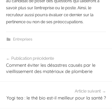
au candidat de poser des questions qui l’aideront à
savoir plus sur l’entreprise ou le poste. Ainsi, le
recruteur aussi pourra évaluer ce dernier sur la
pertinence ou non de ses préoccupations.
Entreprises
Navigation
Publication précédente
de
Comment éviter les désastres causés par le
l’article
vieillissement des matériaux de plomberie
Article suivant
Yogi tea : le thé bio est-il meilleur pour la santé ?