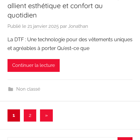
allient esthétique et confort au
quotidien
Publié le
21 janvier 2025
par
Jonathan
La DTF : Une technologie pour des vêtements uniques
et agréables à porter Qu’est-ce que
Continuer la lecture
Non classé
Pagination
Articles
1
2
»
suivants
des
publications