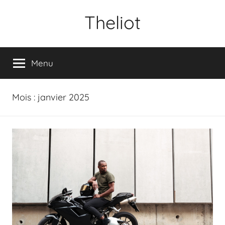
Aller
Theliot
au
contenu
Menu
Mois :
janvier 2025