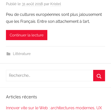
Publié le
31 août 2018
par
Kristel
Peu de cultures européennes sont plus jalousement
que les Français. Entre son attachement à l’art,
Continuer la lecture
Littérature
Recherche
pour
Reche
:
Articles récents
Innover vite sur le Web : architectures modernes, UX