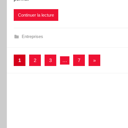
Continuer la lecture
Entreprises
Pagination
Articles
1
2
3
…
7
»
des
suivants
publications