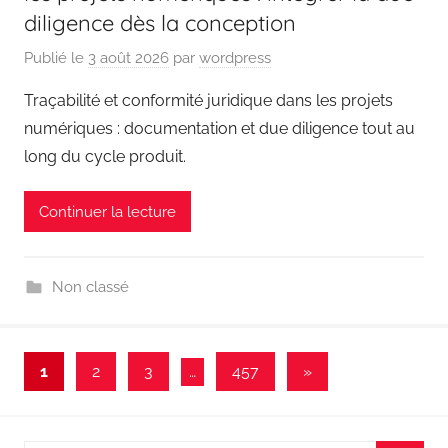
diligence dès la conception
Publié le
3 août 2026
par
wordpress
Traçabilité et conformité juridique dans les projets
numériques : documentation et due diligence tout au
long du cycle produit.
Continuer la lecture
Non classé
Pagination
Articles
1
2
3
…
457
»
suivants
des
publications