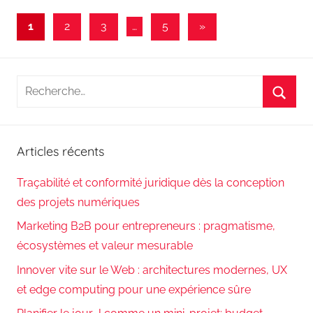
Pagination
Articles
1
2
3
…
5
»
suivants
des
publications
Recherche
pour
Reche
:
Articles récents
Traçabilité et conformité juridique dès la conception
des projets numériques
Marketing B2B pour entrepreneurs : pragmatisme,
écosystèmes et valeur mesurable
Innover vite sur le Web : architectures modernes, UX
et edge computing pour une expérience sûre