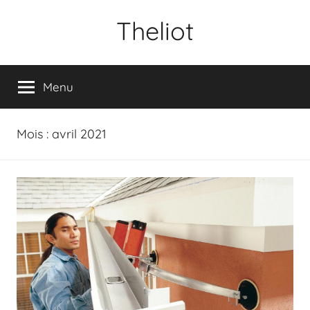
Aller
Theliot
au
contenu
Menu
Mois :
avril 2021