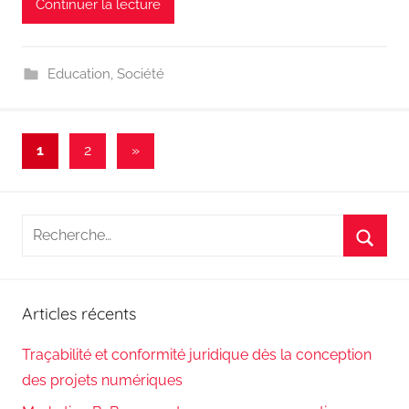
Continuer la lecture
Education
,
Société
Pagination
Articles
1
2
»
suivants
des
publications
Recherche
pour
Reche
:
Articles récents
Traçabilité et conformité juridique dès la conception
des projets numériques