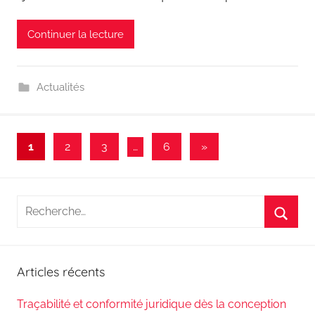
Continuer la lecture
Actualités
Pagination
Articles
1
2
3
…
6
»
suivants
des
publications
Recherche
pour
Reche
:
Articles récents
Traçabilité et conformité juridique dès la conception