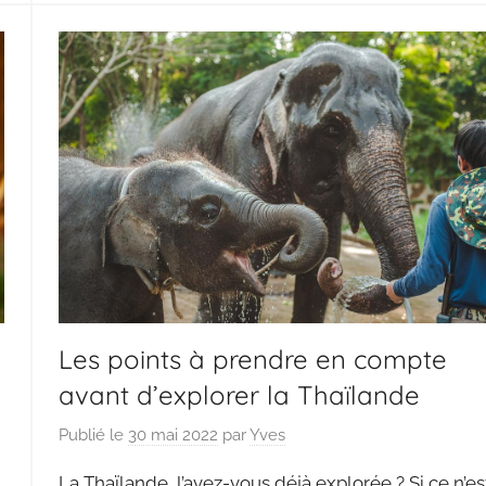
Les points à prendre en compte
avant d’explorer la Thaïlande
Publié le
30 mai 2022
par
Yves
La Thaïlande, l’avez-vous déjà explorée ? Si ce n’es