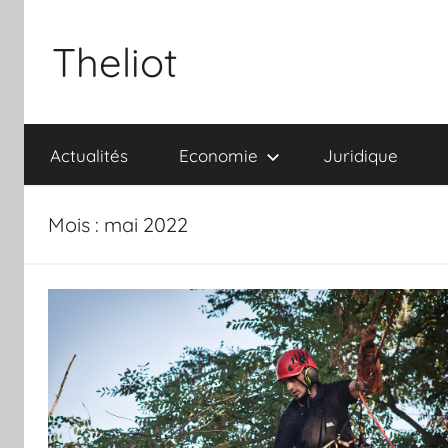
Aller
au
Theliot
contenu
Actualités
Economie
Juridique
Mois :
mai 2022