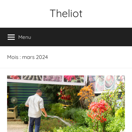
Aller
Theliot
au
contenu
Menu
Mois :
mars 2024