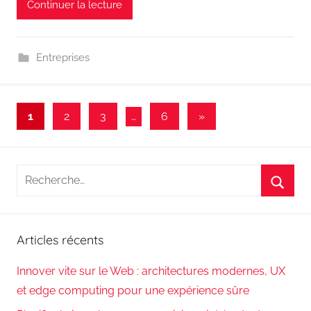
Continuer la lecture
Entreprises
Pagination
Articles
1
2
3
…
6
»
suivants
des
publications
Recherche
pour
Reche
:
Articles récents
Innover vite sur le Web : architectures modernes, UX
et edge computing pour une expérience sûre