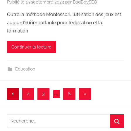
Publié le
15 septembre 2023
par
BadBoySEO
Outre la méthode Montessori, l’utilisation des jeux est
aujourd’hui importante pour l’éducation et la
formation
Continuer la lecture
Education
Pagination
Articles
1
2
3
…
6
»
suivants
des
publications
Recherche
pour