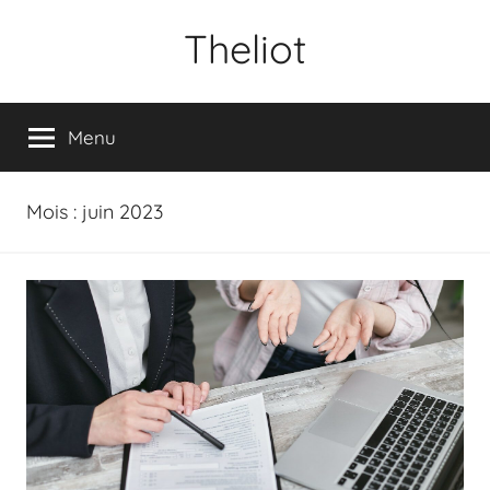
Aller
Theliot
au
contenu
Menu
Mois :
juin 2023