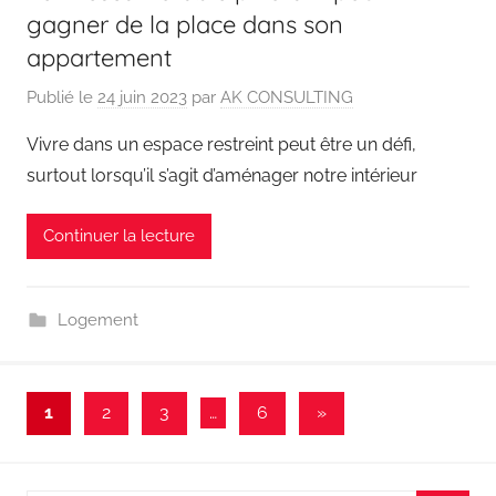
gagner de la place dans son
appartement
Publié le
24 juin 2023
par
AK CONSULTING
Vivre dans un espace restreint peut être un défi,
surtout lorsqu’il s’agit d’aménager notre intérieur
Continuer la lecture
Logement
Pagination
Articles
1
2
3
…
6
»
suivants
des
publications