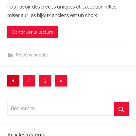
Pour avoir des pièces uniques et exceptionnelles,
miser sur les bijoux anciens est un choix
Continuer la lecture
Mode & beauté
Pagination
Articles
1
2
3
»
suivants
des
publications
Recherche
pour
Reche
:
Articles récents