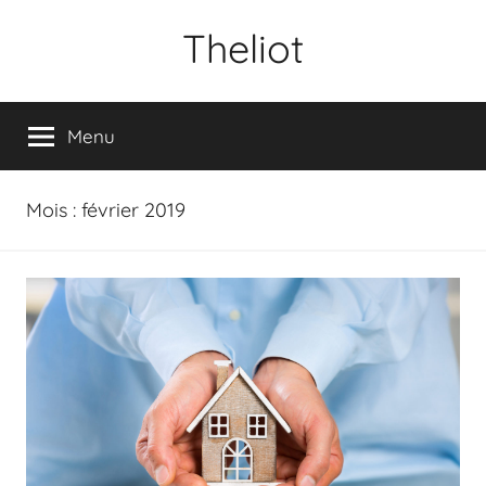
Aller
Theliot
au
contenu
Menu
Mois :
février 2019