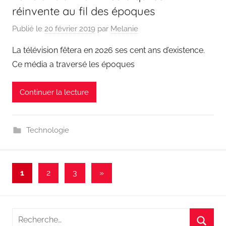
réinvente au fil des époques
Publié le
20 février 2019
par
Melanie
La télévision fêtera en 2026 ses cent ans d’existence.
Ce média a traversé les époques
Continuer la lecture
Technologie
Pagination
Articles
1
2
3
»
suivants
des
publications
Recherche