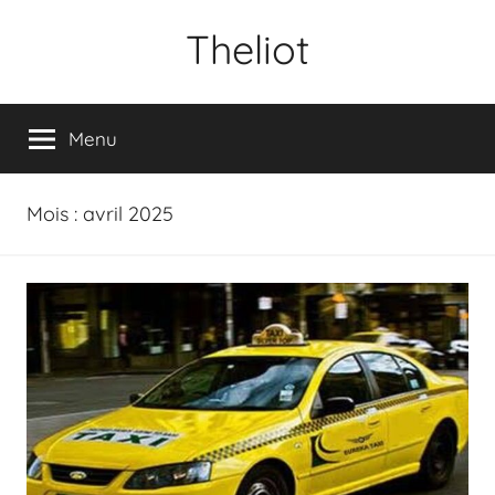
Aller
Theliot
au
contenu
Menu
Mois :
avril 2025