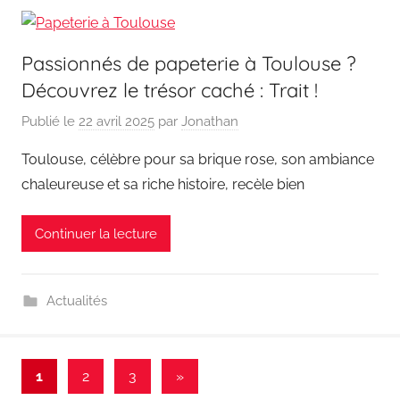
Passionnés de papeterie à Toulouse ?
Découvrez le trésor caché : Trait !
Publié le
22 avril 2025
par
Jonathan
Toulouse, célèbre pour sa brique rose, son ambiance
chaleureuse et sa riche histoire, recèle bien
Continuer la lecture
Actualités
Pagination
Articles
1
2
3
»