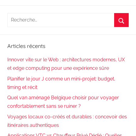
suivants
des
publications
Recherche
pour
Reche
:
Articles récents
Innover vite sur le Web : architectures modernes, UX
et edge computing pour une expérience sûre
Planifier le jour J comme un mini-projet: budget,
timing et récit
Quel van aménagé Belgique choisir pour voyager
confortablement sans se ruiner ?
Voyages locaux co-créés et durables : concevoir des
itinéraires authentiques
Applications VTC vs Chauffeur Privé Dédié : Quelles