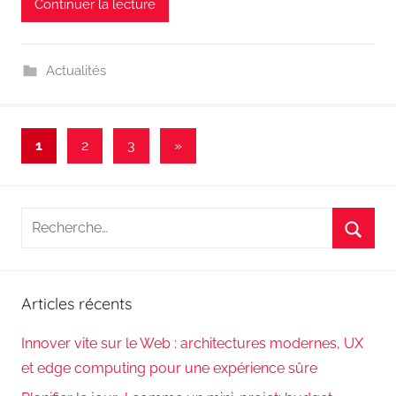
Continuer la lecture
Actualités
Pagination
Articles
1
2
3
»
suivants
des
publications
Recherche
pour
Reche
:
Articles récents
Innover vite sur le Web : architectures modernes, UX
et edge computing pour une expérience sûre