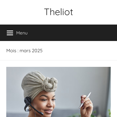
Aller
Theliot
au
contenu
Menu
Mois :
mars 2025