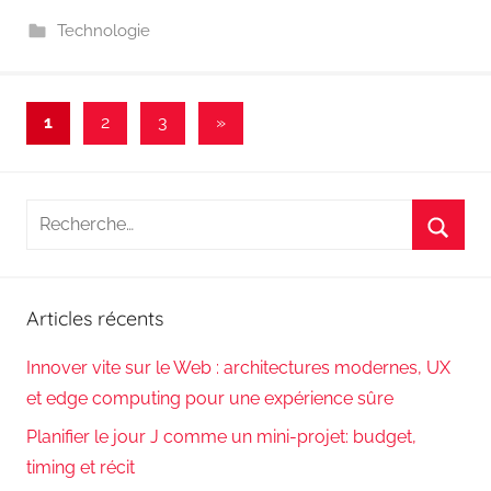
Technologie
Pagination
Articles
1
2
3
»
suivants
des
publications
Recherche
pour
Reche
:
Articles récents
Innover vite sur le Web : architectures modernes, UX
et edge computing pour une expérience sûre
Planifier le jour J comme un mini-projet: budget,
timing et récit