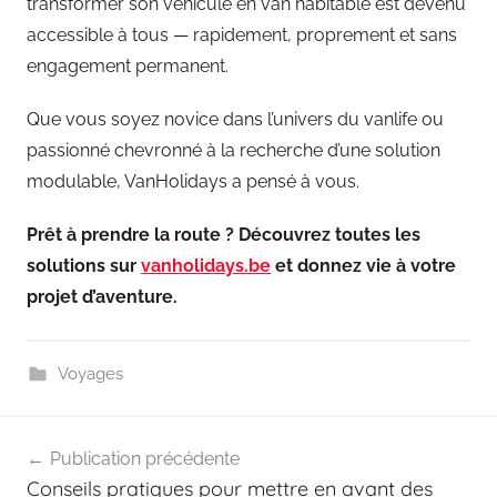
transformer son véhicule en van habitable est devenu
accessible à tous — rapidement, proprement et sans
engagement permanent.
Que vous soyez novice dans l’univers du vanlife ou
passionné chevronné à la recherche d’une solution
modulable, VanHolidays a pensé à vous.
Prêt à prendre la route ? Découvrez toutes les
solutions sur
vanholidays.be
et donnez vie à votre
projet d’aventure.
Voyages
Navigation
Publication précédente
de
Conseils pratiques pour mettre en avant des