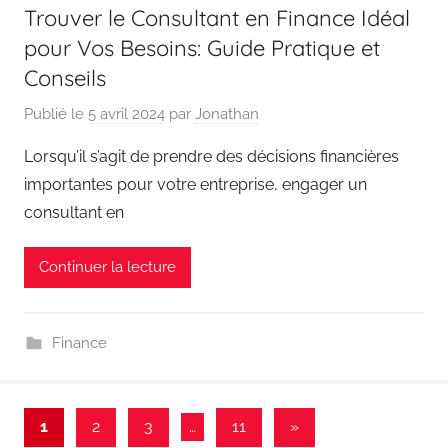
Trouver le Consultant en Finance Idéal
pour Vos Besoins: Guide Pratique et
Conseils
Publié le
5 avril 2024
par
Jonathan
Lorsqu’il s’agit de prendre des décisions financières
importantes pour votre entreprise, engager un
consultant en
Continuer la lecture
Finance
Pagination
Articles
1
2
3
…
11
»