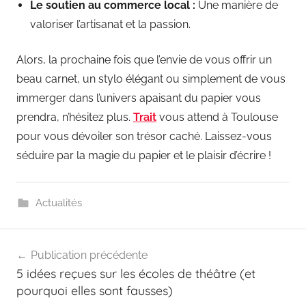
Le soutien au commerce local :
Une manière de
valoriser l’artisanat et la passion.
Alors, la prochaine fois que l’envie de vous offrir un
beau carnet, un stylo élégant ou simplement de vous
immerger dans l’univers apaisant du papier vous
prendra, n’hésitez plus.
Trait
vous attend à Toulouse
pour vous dévoiler son trésor caché. Laissez-vous
séduire par la magie du papier et le plaisir d’écrire !
Actualités
Navigation
Publication précédente
de
5 idées reçues sur les écoles de théâtre (et
l’article
pourquoi elles sont fausses)