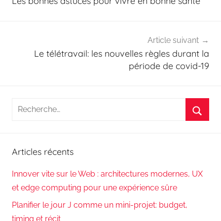
Les bonnes astuces pour vivre en bonne santé
l’article
Article suivant
Le télétravail: les nouvelles règles durant la
période de covid-19
Recherche
pour
Reche
:
Articles récents
Innover vite sur le Web : architectures modernes, UX
et edge computing pour une expérience sûre
Planifier le jour J comme un mini-projet: budget,
timing et récit