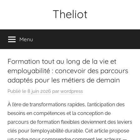
Aller
Theliot
au
contenu
Menu
Formation tout au long de la vie et
employabilité : concevoir des parcours
adaptés pour les métiers de demain
Publié le
8 juin 2026
par
wordpress
À l’ère de transformations rapides, l’anticipation des
besoins en compétences et la conception de
parcours de formation flexibles deviennent des leviers
clés pour l’employabilité durable. Cet article propose
un cadre pour comprendre comment les acteurs —