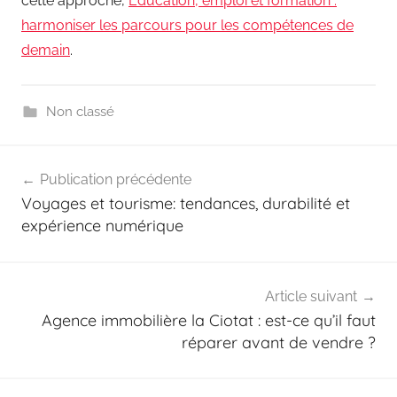
cette approche,
Education, emploi et formation :
harmoniser les parcours pour les compétences de
demain
.
Non classé
Navigation
Publication précédente
de
Voyages et tourisme: tendances, durabilité et
l’article
expérience numérique
Article suivant
Agence immobilière la Ciotat : est-ce qu’il faut
réparer avant de vendre ?