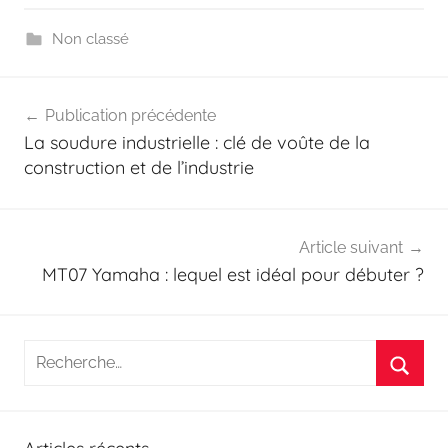
Non classé
Navigation
Publication précédente
de
La soudure industrielle : clé de voûte de la
l’article
construction et de l’industrie
Article suivant
MT07 Yamaha : lequel est idéal pour débuter ?
Recherche
pour
Reche
: