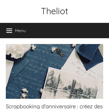
Aller
Theliot
au
contenu
Menu
Scrapbooking d’anniversaire : créez des