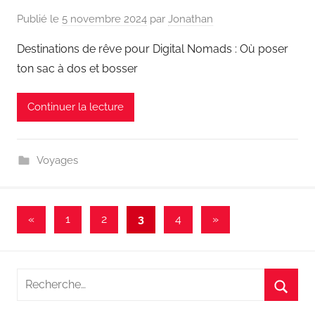
Publié le
5 novembre 2024
par
Jonathan
Destinations de rêve pour Digital Nomads : Où poser
ton sac à dos et bosser
Continuer la lecture
Voyages
Pagination
Publications
Articles
«
1
2
3
4
»
précédentes
suivants
des
publications
Recherche
pour
Reche