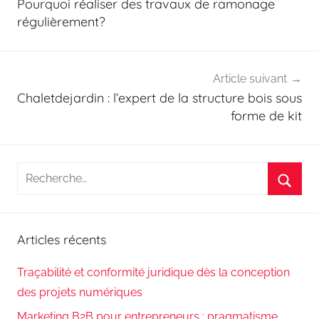
Pourquoi réaliser des travaux de ramonage
l’article
régulièrement?
Article suivant
Chaletdejardin : l’expert de la structure bois sous
forme de kit
Recherche
pour
Reche
:
Articles récents
Traçabilité et conformité juridique dès la conception
des projets numériques
Marketing B2B pour entrepreneurs : pragmatisme,