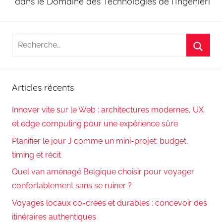
dans le Domaine des Technologies de l’Ingénieri
Recherche
pour
Reche
:
Articles récents
Innover vite sur le Web : architectures modernes, UX
et edge computing pour une expérience sûre
Planifier le jour J comme un mini-projet: budget,
timing et récit
Quel van aménagé Belgique choisir pour voyager
confortablement sans se ruiner ?
Voyages locaux co-créés et durables : concevoir des
itinéraires authentiques