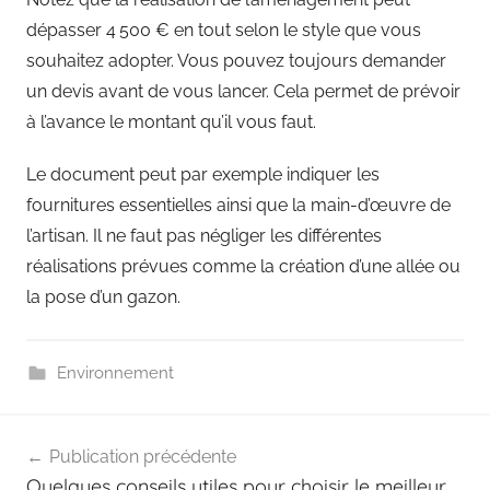
dépasser 4 500 € en tout selon le style que vous
souhaitez adopter. Vous pouvez toujours demander
un devis avant de vous lancer. Cela permet de prévoir
à l’avance le montant qu’il vous faut.
Le document peut par exemple indiquer les
fournitures essentielles ainsi que la main-d’œuvre de
l’artisan. Il ne faut pas négliger les différentes
réalisations prévues comme la création d’une allée ou
la pose d’un gazon.
Environnement
Navigation
Publication précédente
de
Quelques conseils utiles pour choisir le meilleur