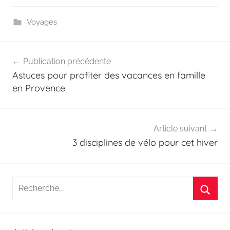
Voyages
Navigation
Publication précédente
de
Astuces pour profiter des vacances en famille
l’article
en Provence
Article suivant
3 disciplines de vélo pour cet hiver
Recherche
pour
Reche
: