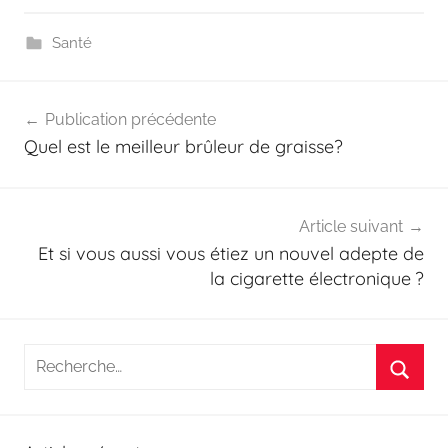
Santé
Navigation
Publication précédente
de
Quel est le meilleur brûleur de graisse?
l’article
Article suivant
Et si vous aussi vous étiez un nouvel adepte de
la cigarette électronique ?
Recherche
pour
Reche
: