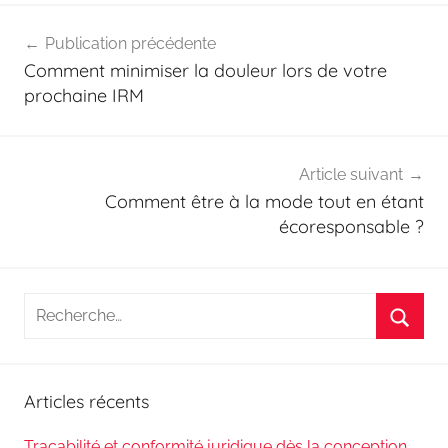
Navigation
Publication précédente
de
Comment minimiser la douleur lors de votre
l’article
prochaine IRM
Article suivant
Comment être à la mode tout en étant
écoresponsable ?
Recherche
pour
Reche
:
Articles récents
Traçabilité et conformité juridique dès la conception