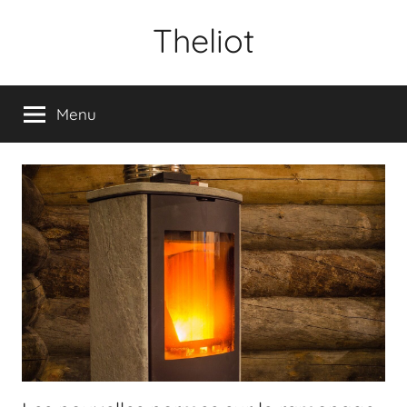
Aller
Theliot
au
contenu
Menu