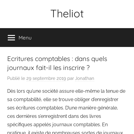
Aller
Theliot
au
contenu
Menu
Ecritures comptables : dans quels
journaux fait-il les inscrire ?
Publié le
29 septembre 2019
par
Jonathan
Dès lors qu’une société assure elle-même la tenue de
sa comptabilité, elle se trouve obliger d’enregistrer
ses écritures comptables. D’une manière générale,
ces dernières s’enregistrent dans des livres
spécifiques appelés journaux comptables. En
pratique, il existe de nombreuses sortes de journaux