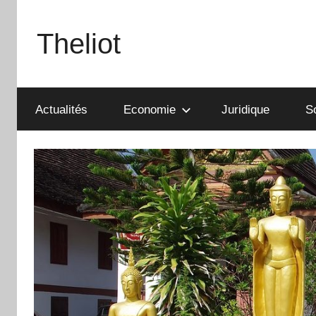
Aller
au
Theliot
contenu
Actualités
Economie
Juridique
S