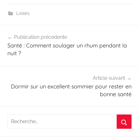
Loisirs
Navigation
Publication précédente
de
Santé : Comment soulager un rhum pendant la
l’article
nuit ?
Article suivant
Dormir sur un excellent sommier pour rester en
bonne santé
Recherche
pour
Reche
: