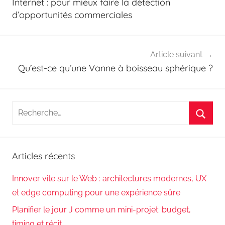
Internet : pour mieux faire la détection
l’article
d’opportunités commerciales
Article suivant
Qu’est-ce qu’une Vanne à boisseau sphérique ?
Recherche
pour
Reche
:
Articles récents
Innover vite sur le Web : architectures modernes, UX
et edge computing pour une expérience sûre
Planifier le jour J comme un mini-projet: budget,
timing et récit