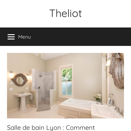
Aller
Theliot
au
contenu
Menu
Salle de bain Lyon : Comment