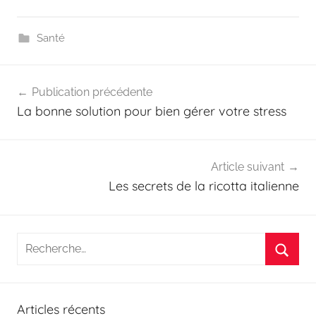
Santé
Navigation
Publication précédente
de
La bonne solution pour bien gérer votre stress
l’article
Article suivant
Les secrets de la ricotta italienne
Recherche
pour
Reche
:
Articles récents