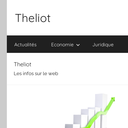
Aller
au
Theliot
contenu
Actualités
Economie
Juridique
Theliot
Les infos sur le web