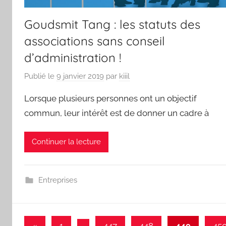
Goudsmit Tang : les statuts des
associations sans conseil
d’administration !
Publié le
9 janvier 2019
par
kiiil
Lorsque plusieurs personnes ont un objectif
commun, leur intérêt est de donner un cadre à
Continuer la lecture
Entreprises
Pagination
Publications