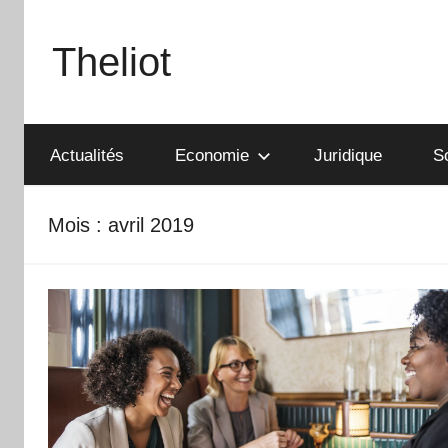
Aller
au
Theliot
contenu
Actualités
Economie
Juridique
S
Mois :
avril 2019