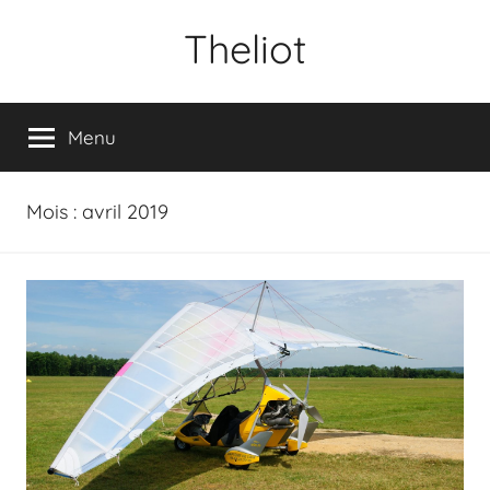
Aller
Theliot
au
contenu
Menu
Mois :
avril 2019