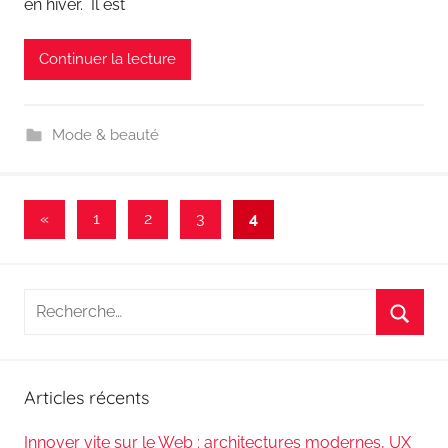
en hiver. Il est
Continuer la lecture
Mode & beauté
Pagination
Publications
«
1
2
3
4
précédentes
des
publications
Recherche
pour
Reche
:
Articles récents
Innover vite sur le Web : architectures modernes, UX