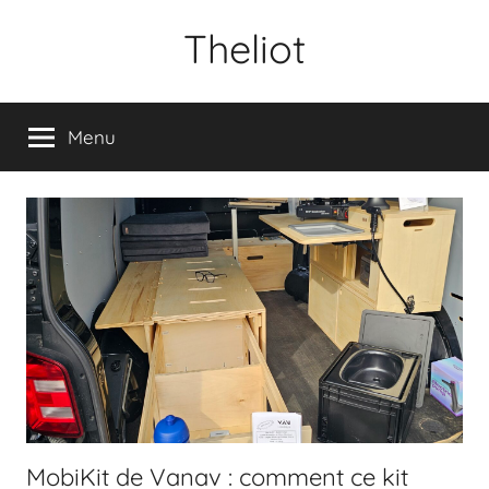
Aller
Theliot
au
contenu
Menu
MobiKit de Vanav : comment ce kit