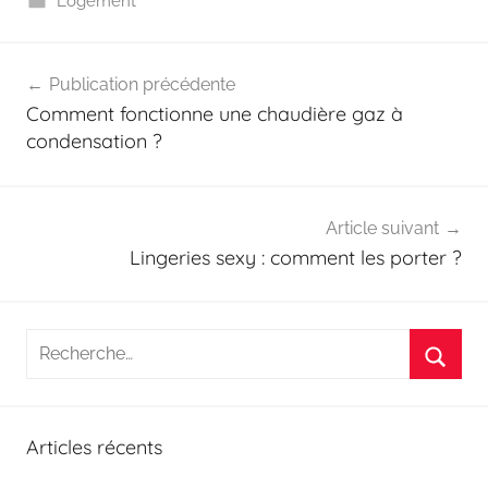
Logement
Navigation
Publication précédente
de
Comment fonctionne une chaudière gaz à
l’article
condensation ?
Article suivant
Lingeries sexy : comment les porter ?
Recherche
pour
Reche
:
Articles récents