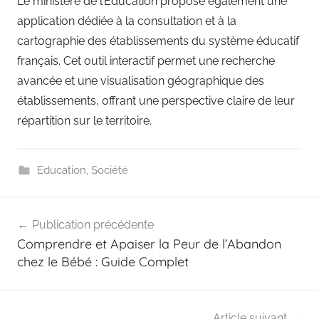
Le ministère de l’Éducation propose également une
application dédiée à la consultation et à la
cartographie des établissements du système éducatif
français. Cet outil interactif permet une recherche
avancée et une visualisation géographique des
établissements, offrant une perspective claire de leur
répartition sur le territoire.
Education
,
Société
Navigation
Publication précédente
de
Comprendre et Apaiser la Peur de l’Abandon
l’article
chez le Bébé : Guide Complet
Article suivant