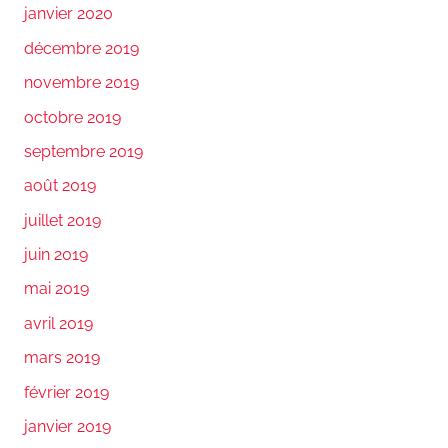
janvier 2020
décembre 2019
novembre 2019
octobre 2019
septembre 2019
août 2019
juillet 2019
juin 2019
mai 2019
avril 2019
mars 2019
février 2019
janvier 2019