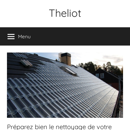
Aller
Theliot
au
contenu
Menu
Préparez bien le nettoyage de votre