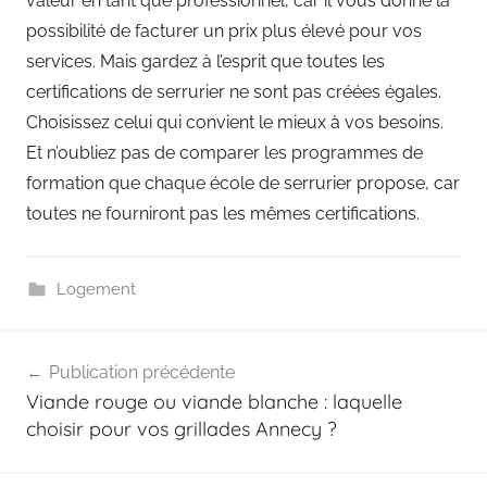
valeur en tant que professionnel, car il vous donne la
possibilité de facturer un prix plus élevé pour vos
services. Mais gardez à l’esprit que toutes les
certifications de serrurier ne sont pas créées égales.
Choisissez celui qui convient le mieux à vos besoins.
Et n’oubliez pas de comparer les programmes de
formation que chaque école de serrurier propose, car
toutes ne fourniront pas les mêmes certifications.
Logement
Navigation
Publication précédente
de
Viande rouge ou viande blanche : laquelle
l’article
choisir pour vos grillades Annecy ?