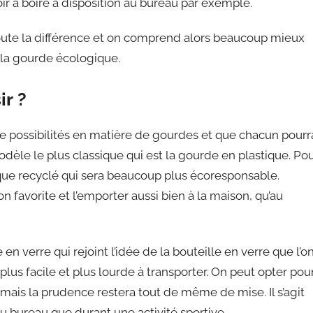
ir à boire à disposition au bureau par exemple.
 toute la différence et on comprend alors beaucoup mieux
 la gourde écologique.
r ?
de possibilités en matière de gourdes et que chacun pourr
modèle le plus classique qui est la gourde en plastique. Po
ique recyclé qui sera beaucoup plus écoresponsable.
on favorite et l’emporter aussi bien à la maison, qu’au
 verre qui rejoint l’idée de la bouteille en verre que l’o
 plus facile et plus lourde à transporter. On peut opter pou
mais la prudence restera tout de même de mise. Il s’agit
au bureau que durant une activité sportive.