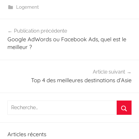
Logement
Navigation
Publication précédente
de
Google AdWords ou Facebook Ads, quel est le
l’article
meilleur ?
Article suivant
Top 4 des meilleures destinations d’Asie
Recherche
pour
Reche
:
Articles récents