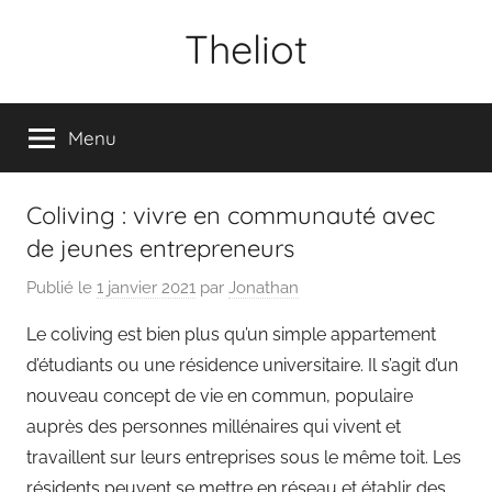
Aller
Theliot
au
contenu
Menu
Coliving : vivre en communauté avec
de jeunes entrepreneurs
Publié le
1 janvier 2021
par
Jonathan
Le coliving est bien plus qu’un simple appartement
d’étudiants ou une résidence universitaire. Il s’agit d’un
nouveau concept de vie en commun, populaire
auprès des personnes millénaires qui vivent et
travaillent sur leurs entreprises sous le même toit. Les
résidents peuvent se mettre en réseau et établir des