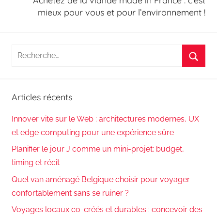
Achetez de la viande made in France : c’est
mieux pour vous et pour l’environnement !
Recherche
pour
Reche
:
Articles récents
Innover vite sur le Web : architectures modernes, UX
et edge computing pour une expérience sûre
Planifier le jour J comme un mini-projet: budget,
timing et récit
Quel van aménagé Belgique choisir pour voyager
confortablement sans se ruiner ?
Voyages locaux co-créés et durables : concevoir des