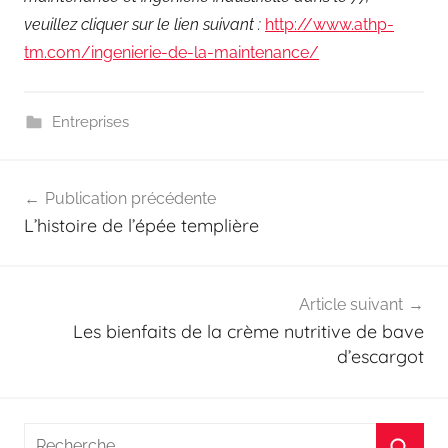
veuillez cliquer sur le lien suivant :
http://www.athp-
tm.com/ingenierie-de-la-maintenance/
Entreprises
Navigation
Publication précédente
de
L’histoire de l’épée templière
l’article
Article suivant
Les bienfaits de la crème nutritive de bave
d’escargot
Recherche